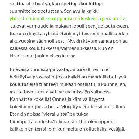
saattaa olla hyötyä, kun opettaja/kouluttaja
suunnittelee opetustaan. Sen avulla kaikki
yhteistoiminnallisen oppimisen 5 keskeistä periaatetta
tulevat varmuudella mukaan lopulliseen juoksutukseen.
Itse olen käyttänyt sitä etenkin yhteistoiminnallisuuden
alkuvuosina säännöllisesti. Nytkin käytän samaa pohjaa
kaikessa koulutuksessa/valmennuksessa. Kun on
kirjoittanut jonkinlaisen kartan
tulevasta tunnista/päivästä, on turvallinen mieli
heittäytyä prosessiin, jossa kaikki on mahdollista. Hyvä
koulutus elää tilanteen mukaan osallistujia kuunnellen,
mutta tavoitteet eivät karkaa missään vaiheessa.
Kannattaa kokeilla! Onnea ja kärsivällisyyttä
kokeiluihin, joissa herra Murphy vierailee silloin tällöin.
Etenkin noissa ”vierailuissa” on tukea
tiimiopettajuudesta/tukiparista. Itse olen oppinut
kaikkein eniten silloin, kun meitä on ollut kaksi vetäjää.