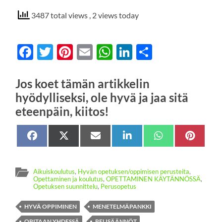
3487 total views
, 2 views today
Facebook
Twitter
Pinterest
Email
WhatsApp
LinkedIn
Share
Jos koet tämän artikkelin
hyödylliseksi, ole hyvä ja jaa sitä
eteenpäin, kiitos!
Share
Facebook
Share
X
Share
Sähköposti
Share
LinkedIn
Share
WhatsApp
Share
Pinter
on
on
(Twitter)
on
on
on
on
Aikuiskoulutus
,
Hyvän opetuksen/oppimisen perusteita
,
Opettaminen ja koulutus
,
OPETTAMINEN KÄYTÄNNÖSSÄ
,
Opetuksen suunnittelu
,
Perusopetus
HYVÄ OPPIMINEN
MENETELMÄPANKKI
OPITAAN YHDESSÄ
PELISÄÄNNÖT