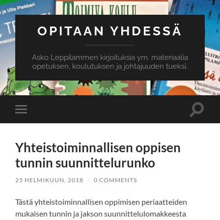
OPITAAN YHDESSÄ
Asko Leppilammen kirjoituksia ym. materiaalia
opetuksen, koulutuksen ja johtajuuden tueksi.
Toggle
Toggle
search
mobile
field
menu
Yhteistoiminnallisen oppisen
tunnin suunnittelurunko
25 HELMIKUUN, 2018
/
0 COMMENTS
Tästä yhteistoiminnallisen oppimisen periaatteiden
mukaisen tunnin ja jakson suunnittelulomakkeesta