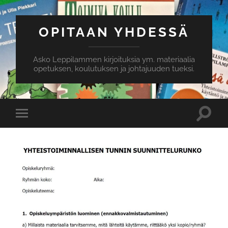
OPITAAN YHDESSÄ
Asko Leppilammen kirjoituksia ym. materiaalia
opetuksen, koulutuksen ja johtajuuden tueksi.
Toggle
Toggle
search
mobile
field
menu