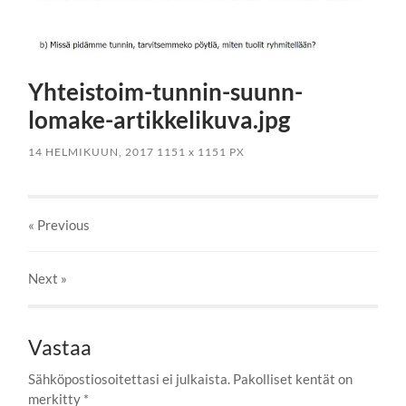
Yhteistoim-tunnin-suunn-
lomake-artikkelikuva.jpg
14 HELMIKUUN, 2017
1151
x
1151 PX
« Previous
Next
»
Vastaa
Sähköpostiosoitettasi ei julkaista.
Pakolliset kentät on
merkitty
*