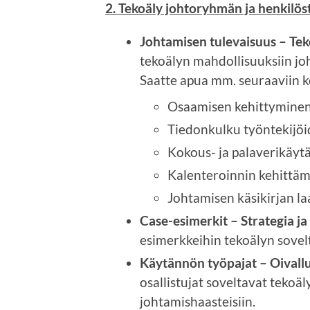
2. Tekoäly johtoryhmän ja henkilös
Johtamisen tulevaisuus – Te
tekoälyn mahdollisuuksiin jo
Saatte apua mm. seuraaviin k
Osaamisen kehittyminen 
Tiedonkulku työntekijöid
Kokous- ja palaverikäyt
Kalenteroinnin kehittämin
Johtamisen käsikirjan l
Case-esimerkit – Strategia ja
esimerkkeihin tekoälyn sovel
Käytännön työpajat – Oivallu
osallistujat soveltavat tekoäl
johtamishaasteisiin.