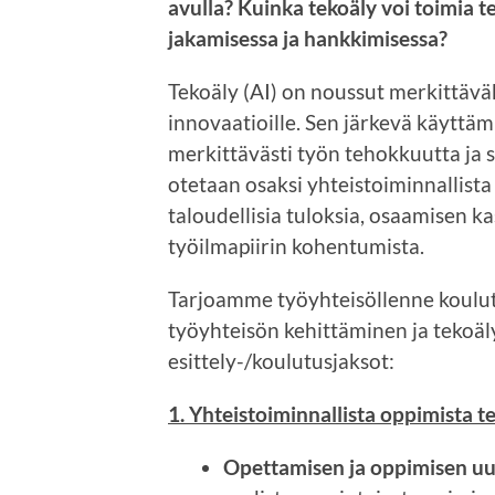
avulla? Kuinka tekoäly voi toimia 
jakamisessa ja hankkimisessa?
Tekoäly (AI) on noussut merkittäväk
innovaatioille. Sen järkevä käyttäm
merkittävästi työn tehokkuutta ja 
otetaan osaksi yhteistoiminnallist
taloudellisia tuloksia, osaamisen 
työilmapiirin kohentumista.
Tarjoamme työyhteisöllenne koulut
työyhteisön kehittäminen ja tekoä
esittely-/koulutusjaksot:
1. Yhteistoiminnallista oppimista 
Opettamisen ja oppimisen uu