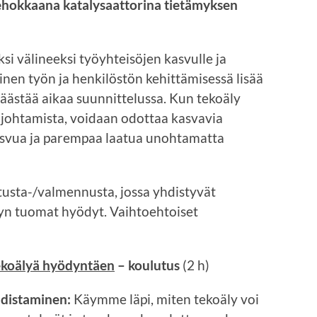
tehokkaana katalysaattorina tietämyksen
si välineeksi työyhteisöjen kasvulle ja
inen työn ja henkilöstön kehittämisessä lisää
säästää aikaa suunnittelussa. Kun tekoäly
a johtamista, voidaan odottaa kasvavia
kasvua ja parempaa laatua unohtamatta
usta-/valmennusta, jossa yhdistyvät
lyn tuomat hyödyt. Vaihtoehtoiset
tekoälyä hyödyntäen
– koulutus
(2 h)
distaminen:
Käymme läpi, miten tekoäly voi