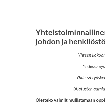
Yhteistoiminnalline
johdon ja henkilöst
Yhteen kokoon
Yhdessä pys
Yhdessä työske
(Ajatusten aami
Oletteko valmiit mullistamaan opp