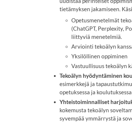
uudistaa perinteiset oppimi
tietämyksen jakamiseen. Käs
Opetusmenetelmät tekoä
(ChatGPT, Perplexity, Po
liittyviä menetelmiä.
Arviointi tekoälyn kanss
Yksilöllinen oppiminen
Vastuullisuus tekoälyn k
Tekoälyn hyödyntäminen kou
esimerkkejä ja tapaustutkimuk
opetuksessa ja koulutuksessa
Yhteistoiminnalliset harjoitu
kokemusta tekoälyn soveltami
syvempää ymmärrystä ja sov