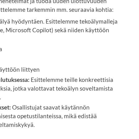
smenetelmät ja tuoda uuden ulottuvuuden
ittelemme tarkemmin mm. seuraavia kohtia:
lyä hyödyntäen. Esittelemme tekoälymalleja
e, Microsoft Copilot) sekä niiden käyttöön
a
äyttöön liittyen
lutuksessa:
Esittelemme teille konkreettisia
sia, jotka valottavat tekoälyn soveltamista
.
kset:
Osallistujat saavat käytännön
sesta opetustilanteissa, mikä edistää
eltamiskykyä.