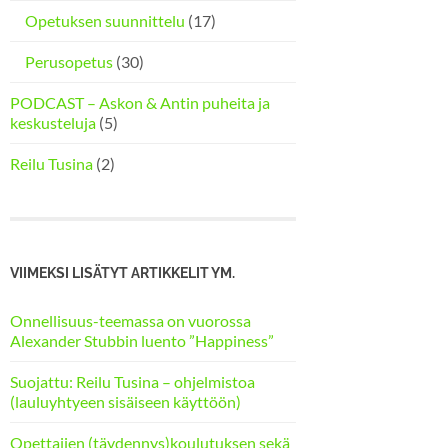
Opetuksen suunnittelu
(17)
Perusopetus
(30)
PODCAST – Askon & Antin puheita ja
keskusteluja
(5)
Reilu Tusina
(2)
VIIMEKSI LISÄTYT ARTIKKELIT YM.
Onnellisuus-teemassa on vuorossa
Alexander Stubbin luento ”Happiness”
Suojattu: Reilu Tusina – ohjelmistoa
(lauluyhtyeen sisäiseen käyttöön)
Opettajien (täydennys)koulutuksen sekä