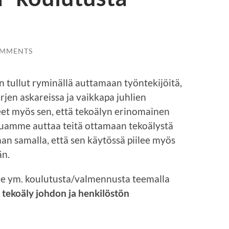
OMMENTS
 tullut ryminällä auttamaan työntekijöitä,
 arjen askareissa ja vaikkapa juhlien
t myös sen, että tekoälyn erinomainen
aluamme auttaa teitä ottamaan tekoälystä
aan samalla, että sen käytössä piilee myös
än.
ille ym. koulutusta/valmennusta teemalla
 tekoäly johdon ja henkilöstön