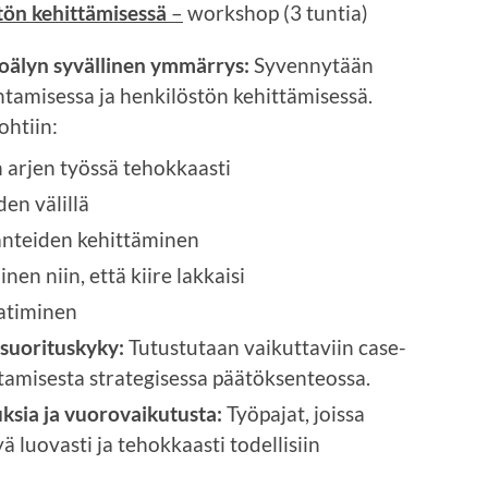
tön kehittämisessä
–
workshop (3 tuntia)
koälyn syvällinen ymmärrys:
Syvennytään
htamisessa ja henkilöstön kehittämisessä.
ohtiin:
arjen työssä tehokkaasti
en välillä
änteiden kehittäminen
en niin, että kiire lakkaisi
aatiminen
 suorituskyky:
Tutustutaan vaikuttaviin case-
tamisesta strategisessa päätöksenteossa.
ksia ja vuorovaikutusta:
Työpajat, joissa
yä luovasti ja tehokkaasti todellisiin