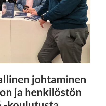
allinen johtaminen
don ja henkilöstön
 -koulutusta