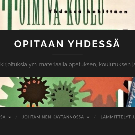
OPITAAN YHDESSÄ
rjoituksia ym. materiaalia opetuksen, koulutuksen ja
SSÄ
JOHTAMINEN KÄYTÄNNÖSSÄ
LÄMMITTELYT J