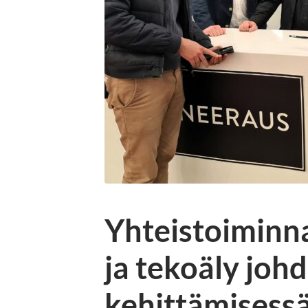
Yhteistoiminn
ja tekoäly joh
kehittämisessä