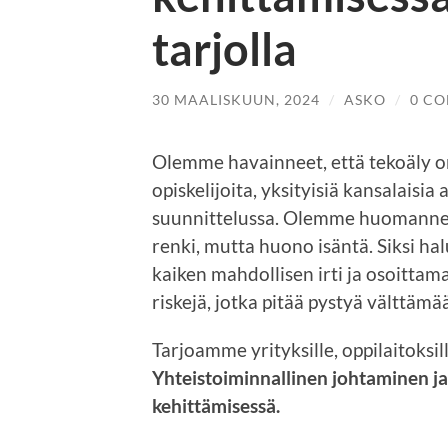
tarjolla
30 MAALISKUUN, 2024
/
ASKO
/
0 C
Olemme havainneet, että tekoäly on
opiskelijoita, yksityisiä kansalaisia
suunnittelussa. Olemme huomannee
renki, mutta huono isäntä. Siksi h
kaiken mahdollisen irti ja osoittam
riskejä, jotka pitää pystyä välttämä
Tarjoamme yrityksille, oppilaitoks
Yhteistoiminnallinen johtaminen ja
kehittämisessä.