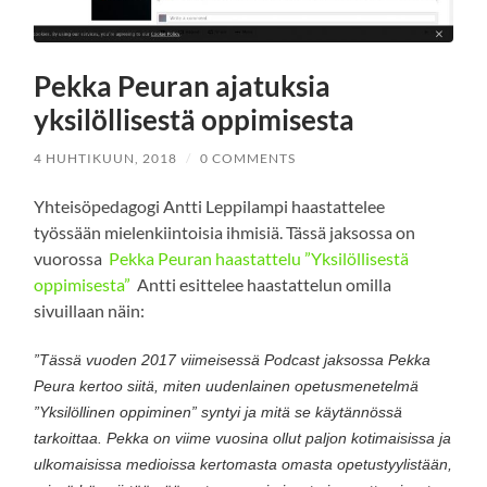
Pekka Peuran ajatuksia
yksilöllisestä oppimisesta
4 HUHTIKUUN, 2018
/
0 COMMENTS
Yhteisöpedagogi Antti Leppilampi haastattelee
työssään mielenkiintoisia ihmisiä. Tässä jaksossa on
vuorossa
Pekka Peuran haastattelu ”Yksilöllisestä
oppimisesta”
Antti esittelee haastattelun omilla
sivuillaan näin:
”Tässä vuoden 2017 viimeisessä Podcast jaksossa Pekka
Peura kertoo siitä, miten uudenlainen opetusmenetelmä
”Yksilöllinen oppiminen” syntyi ja mitä se käytännössä
tarkoittaa. Pekka on viime vuosina ollut paljon kotimaisissa ja
ulkomaisissa medioissa kertomasta omasta opetustyylistään,