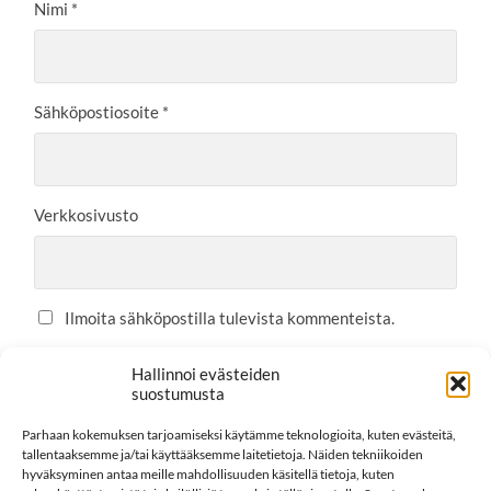
Nimi
*
Sähköpostiosoite
*
Verkkosivusto
Ilmoita sähköpostilla tulevista kommenteista.
Ilmoita sähköpostilla uusista postauksista.
Hallinnoi evästeiden
suostumusta
Parhaan kokemuksen tarjoamiseksi käytämme teknologioita, kuten evästeitä,
tallentaaksemme ja/tai käyttääksemme laitetietoja. Näiden tekniikoiden
This site uses Akismet to reduce spam.
Learn how your
hyväksyminen antaa meille mahdollisuuden käsitellä tietoja, kuten
comment data is processed.