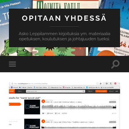
OPITAAN YHDESSÄ
Asko Leppilammen kirjoituksia ym. materiaalia
opetuksen, koulutuksen ja johtajuuden tueksi.
Toggle
Toggle
search
mobile
field
menu