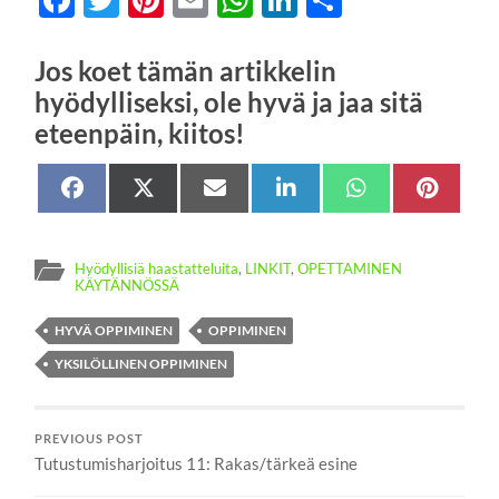
Jos koet tämän artikkelin
hyödylliseksi, ole hyvä ja jaa sitä
eteenpäin, kiitos!
Share
Facebook
Share
X
Share
Sähköposti
Share
LinkedIn
Share
WhatsApp
Share
Pinter
on
on
(Twitter)
on
on
on
on
Hyödyllisiä haastatteluita
,
LINKIT
,
OPETTAMINEN
KÄYTÄNNÖSSÄ
HYVÄ OPPIMINEN
OPPIMINEN
YKSILÖLLINEN OPPIMINEN
PREVIOUS POST
Tutustumisharjoitus 11: Rakas/tärkeä esine