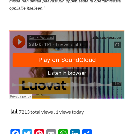
missä hän siirtää päävastuun oppimisesta ja opettamisesta
oppilaille itselleen.”
7213 total views
, 1 views today
Facebook
Twitter
Pinterest
Email
WhatsApp
LinkedIn
Share