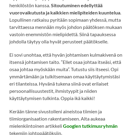
henkilöstön kanssa.
Sitoutuminen edellyttää
vuorovaikutusta
ja kaikkien mielipiteiden kuuntelua
.
Lopullinen ratkaisu pyritään sopimaan yhdessä, mutta
tarvittaessa mennään myös johdon päätöksen mukaan
vastoin enemmistön mielipidettä. Siinä tapauksessa
johdolla täytyy olla hyvät perusteet päätökselle.
Ei sovi unohtaa, että hyvän johtamisen kulmakivenä on
itsensä johtamisen taito. ”Ellet osaa johtaa itseäsi, että
osaa johtaa myöskään muita”. Tutustu siis itseesi. Opi
ymmärtämään ja tulkitsemaan omaa käyttäytymistäsi
eri tilanteissa. Hyvänä tukena siinä ovat erilaiset
persoonallisuustestit, ihmistyypit ja niiden
käyttäytymisen tulkinta. Oppia ikä kaikki!
Kerään tänne sivustolleni aineistoa tiimien ja
tiimiorganisaation rakentamiseen. Alta aukeaa
mielenkiintoinen artikkeli
Googlen tutkimusryhmän
tekemiin johtopäätöksiin.