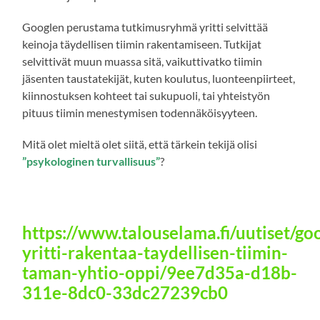
Googlen perustama tutkimusryhmä yritti selvittää
keinoja täydellisen tiimin rakentamiseen. Tutkijat
selvittivät muun muassa sitä, vaikuttivatko tiimin
jäsenten taustatekijät, kuten koulutus, luonteenpiirteet,
kiinnostuksen kohteet tai sukupuoli, tai yhteistyön
pituus tiimin menestymisen todennäköisyyteen.
Mitä olet mieltä olet siitä, että tärkein tekijä olisi
”psykologinen turvallisuus”
?
https://www.talouselama.fi/uutiset/go
yritti-rakentaa-taydellisen-tiimin-
taman-yhtio-oppi/9ee7d35a-d18b-
311e-8dc0-33dc27239cb0