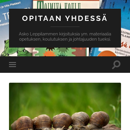
OPITAAN YHDESSÄ
Asko Leppilammen kirjoituksia ym. materiaalia
opetuksen, koulutuksen ja johtajuuden tueksi.
Toggle
Toggle
search
mobile
field
menu