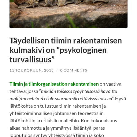
Täydellisen tiimin rakentamisen
kulmakivi on ”psykologinen
turvallisuus”
11 TOUKOKUUN, 2018
/
0 COMMENTS
Tiimin ja tiimiorganisaation rakentaminen
on vaativa
tehtävä, jossa ”
mikään toisessa työyhteisössä havaittu
malli/menetelmä ei ole suoraan siirrettävissä toiseen
”. Hyvä
lähtökohta on tutustua tiimin rakentamisen ja
yhteistoiminnallisen johtamisen teoreettisiin
lähtökohtiin ja erilaisiin malleihin. Kun kokonaisuus
alkaa hahmottua ja ymmärrys lisääntyä, paras
lopputulos syntyy yhteistyössä tiimin ja koko