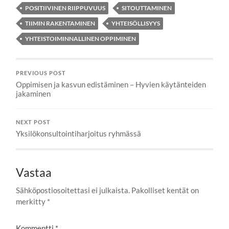
POSITIIVINEN RIIPPUVUUS
SITOUTTAMINEN
TIIMIN RAKENTAMINEN
YHTEISÖLLISYYS
YHTEISTOIMINNALLINEN OPPIMINEN
PREVIOUS POST
Oppimisen ja kasvun edistäminen – Hyvien käytänteiden
jakaminen
NEXT POST
Yksilökonsultointiharjoitus ryhmässä
Vastaa
Sähköpostiosoitettasi ei julkaista.
Pakolliset kentät on
merkitty
*
Kommentti
*