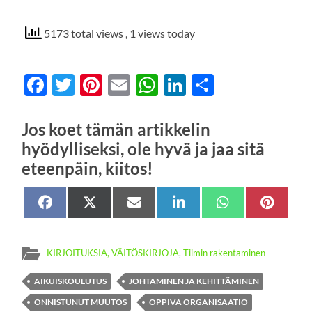
5173 total views
, 1 views today
Facebook
Twitter
Pinterest
Email
WhatsApp
LinkedIn
Share
Jos koet tämän artikkelin
hyödylliseksi, ole hyvä ja jaa sitä
eteenpäin, kiitos!
Share
Facebook
Share
X
Share
Sähköposti
Share
LinkedIn
Share
WhatsApp
Share
Pinter
on
on
(Twitter)
on
on
on
on
KIRJOITUKSIA, VÄITÖSKIRJOJA
,
Tiimin rakentaminen
AIKUISKOULUTUS
JOHTAMINEN JA KEHITTÄMINEN
ONNISTUNUT MUUTOS
OPPIVA ORGANISAATIO