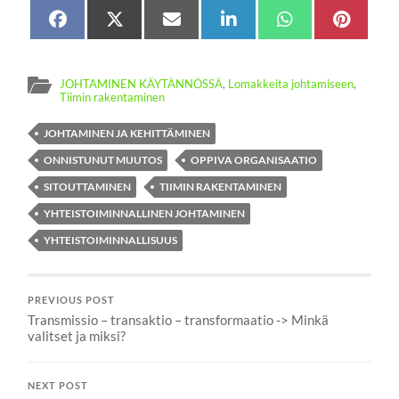
Share
Facebook
Share
X
Share
Sähköposti
Share
LinkedIn
Share
WhatsApp
Share
Pinter
on
on
(Twitter)
on
on
on
on
JOHTAMINEN KÄYTÄNNÖSSÄ
,
Lomakkeita johtamiseen
,
Tiimin rakentaminen
JOHTAMINEN JA KEHITTÄMINEN
ONNISTUNUT MUUTOS
OPPIVA ORGANISAATIO
SITOUTTAMINEN
TIIMIN RAKENTAMINEN
YHTEISTOIMINNALLINEN JOHTAMINEN
YHTEISTOIMINNALLISUUS
PREVIOUS POST
Transmissio – transaktio – transformaatio -> Minkä
valitset ja miksi?
NEXT POST