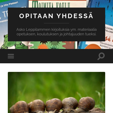
OPITAAN YHDESSÄ
Asko Leppilammen kirjoituksia ym. materiaalia
opetuksen, koulutuksen ja johtajuuden tueksi.
Toggle
Toggle
search
mobile
field
menu