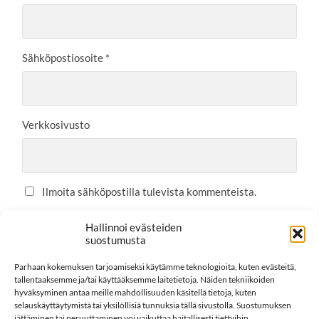
Sähköpostiosoite
*
Verkkosivusto
Ilmoita sähköpostilla tulevista kommenteista.
Ilmoita sähköpostilla uusista postauksista.
Hallinnoi evästeiden
suostumusta
Parhaan kokemuksen tarjoamiseksi käytämme teknologioita, kuten evästeitä,
tallentaaksemme ja/tai käyttääksemme laitetietoja. Näiden tekniikoiden
This site uses Akismet to reduce spam.
Learn how your
hyväksyminen antaa meille mahdollisuuden käsitellä tietoja, kuten
comment data is processed.
selauskäyttäytymistä tai yksilöllisiä tunnuksia tällä sivustolla. Suostumuksen
jättäminen tai peruuttaminen voi vaikuttaa haitallisesti tiettyihin