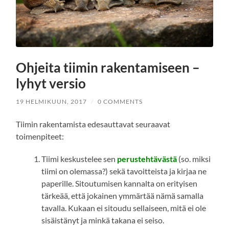
Ohjeita tiimin rakentamiseen –
lyhyt versio
19 HELMIKUUN, 2017
/
0 COMMENTS
Tiimin rakentamista edesauttavat seuraavat
toimenpiteet:
Tiimi keskustelee sen
perustehtävästä
(so. miksi
tiimi on olemassa?) sekä tavoitteista ja kirjaa ne
paperille. Sitoutumisen kannalta on erityisen
tärkeää, että jokainen ymmärtää nämä samalla
tavalla. Kukaan ei sitoudu sellaiseen, mitä ei ole
sisäistänyt ja minkä takana ei seiso.