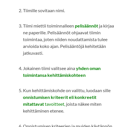
Tiimille sovitaan nimi.
Tiimi miettii toiminnalleen
pelisäännöt
ja kirjaa
ne paperille. Pelisäännöt ohjaavat tiimin
toimintaa, joten niiden noudattamista tulee
arvioida koko ajan. Pelisääntöjä kehitetään
jatkuvasti.
Jokainen tiimi valitsee aina
yhden oman
toimintansa
kehittämiskohteen
Kun kehittämiskohde on valittu, luodaan sille
onnistumisen kriteerit eli konkreetit
mitattavat
tavoitteet,
joista näkee miten
kehittäminen etenee.
Onnistumisen kriteerien ja muiden käytännön