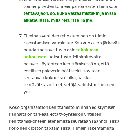
toimenpiteiden toimeenpanoa varten tiimi sopii
tehtäväjaon, so. kuka vastaa mistäkin ja missä
aikataulussa, millä resursseilla jne.
Tiimipalavereiden tehostaminen on tiimin
rakentamisen varmin tae. Sen vuoksi on järkevää
noudattaa soveltuvin osin
tehokkaan
kokouksen
juoksutusta. Minimitavoite
palaverikäytänteen kehittämisessä on, että
edellisen palaverin päätteeksi sovitaan
seuraavan kokouksen aika, paikka,
tehtävät/tavoitteet, vetäjä, valmistautuminen
ym.
Koko organisaation kehittämistoiminnan edistymisen
kannalta on tärkeää, että työyhteisön yhteisen
kehittämiskohteen etenemistä seurataan säännöllisissä
koko henkilöstön tapaamisissa. Tiimien rakentamista