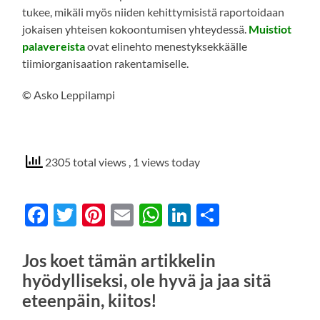
tukee, mikäli myös niiden kehittymisistä raportoidaan
jokaisen yhteisen kokoontumisen yhteydessä.
Muistiot
palavereista
ovat elinehto menestyksekkäälle
tiimiorganisaation rakentamiselle.
© Asko Leppilampi
2305 total views
, 1 views today
Facebook
Twitter
Pinterest
Email
WhatsApp
LinkedIn
Share
Jos koet tämän artikkelin
hyödylliseksi, ole hyvä ja jaa sitä
eteenpäin, kiitos!